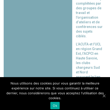
complétées par
des groupes de
travail et
l’organisation
d’ateliers et de
conférences sur
des sujets
ciblés.
L’ACUTA et l’UCL
en région Grand
Est, l’ACPCI en
Haute Savoie,
les clubs
chargeurs Sud
et Nord
assurent le lien
de proximité
Nous utilisons des cookies pour vous garantir la meilleure
territoriale.
expérience sur notre site. Si vous continuez à utiliser ce
dernier, nous considérerons que vous acceptez l'utilisation des
Retour à la liste.
cookies.
Ok