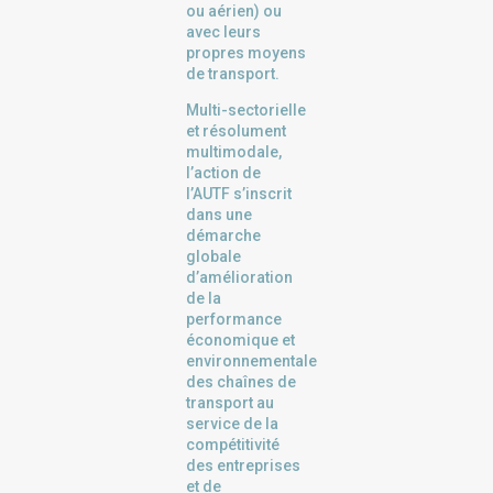
ou aérien) ou
avec leurs
propres moyens
de transport.
Multi-sectorielle
et résolument
multimodale,
l’action de
l’AUTF s’inscrit
dans une
démarche
globale
d’amélioration
de la
performance
économique et
environnementale
des chaînes de
transport au
service de la
compétitivité
des entreprises
et de