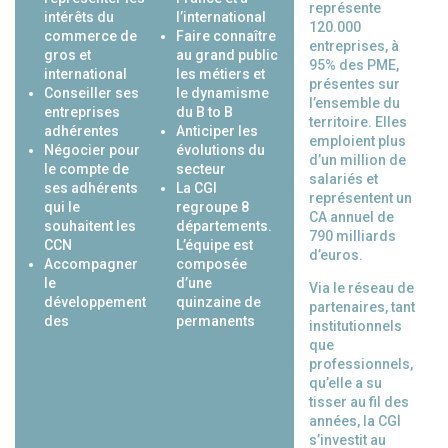
représente
intérêts du
l’international
120.000
commerce de
Faire connaître
entreprises, à
gros et
au grand public
95% des PME,
international
les métiers et
présentes sur
Conseiller ses
le dynamisme
l’ensemble du
entreprises
du B to B
territoire. Elles
adhérentes
Anticiper les
emploient plus
Négocier pour
évolutions du
d’un million de
le compte de
secteur
salariés et
ses adhérents
La CGI
représentent un
qui le
regroupe 8
CA annuel de
souhaitent les
départements.
790 milliards
CCN
L’équipe est
d’euros.
Accompagner
composée
le
d’une
Via le réseau de
développement
quinzaine de
partenaires, tant
des
permanents
institutionnels
que
professionnels,
qu’elle a su
tisser au fil des
années, la CGI
s’investit au