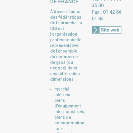
DE FRANCE
35 00
À travers l’union
Fax : 01 42 86
des fédérations
01 83
de la branche, la
CGI est
l’organisation
professionnelle
représentative
de l’ensemble
du commerce
de gros (ou
négoce) dans
ses différentes
dimensions :
marché
intérieur :
biens
d’équipement
interindustriels,
biens de
consommation
non-